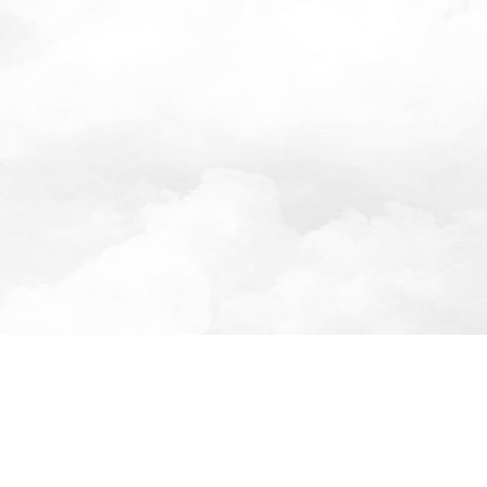
Консалтингова
бизнеса, вывод
доходы владель