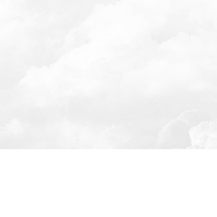
я компания по масштабированию
resulting.mar
им из операционки и увеличиваем
цев бизнеса по всей РФ и СНГ