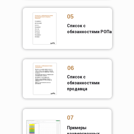
05
Список с
обязанностями РОПа
06
Список с
обязанностями
продавца
07
Примеры
конверсионных