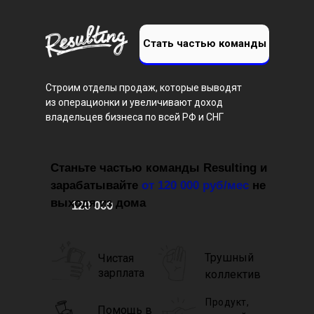
Стать частью команды
Строим отделы продаж, которые выводят
из операционки и увеличивают доход
владельцев бизнеса по всей РФ и СНГ
Станьте частью команды Resulting и
зарабатывайте
от 12
0 000 руб/мес
не
выходя из дома
120 000
Трушный
Чистая
зарплата
коллектив
Продукт,
Помощь в